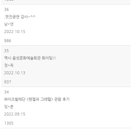
36
,멋진공연 감사~^^
남*연
2022.10.15
986
35
역시 음성문화예술회관 화이팅!!
정*옥
2022.10.13
937
34
와이즈발레단 <헨젤과 그레텔> 관람 후기
임*훈
2022.09.15
1305