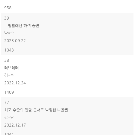
958
39
국립발레단 해적 공연
박*숙
2023.09.22
1043
38
러브레터
김*수
2022.12.24
1409
37
최고 수준의 연말 콘서트 박정현 나윤권
강*남
2022.12.17
1044