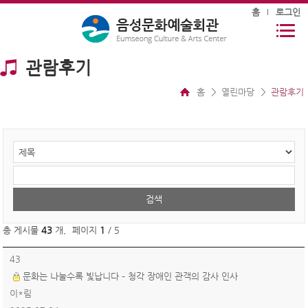
홈
로그인
관람후기
홈
열린마당
관람후기
총 게시물
43
개
,
페이지
1
/ 5
43
문화는 나눌수록 빛납니다 – 청각 장애인 관객의 감사 인사
이*림