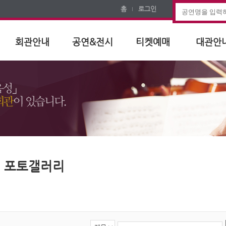
홈
로그인
회관안내
공연&전시
티켓예매
대관안
포토갤러리