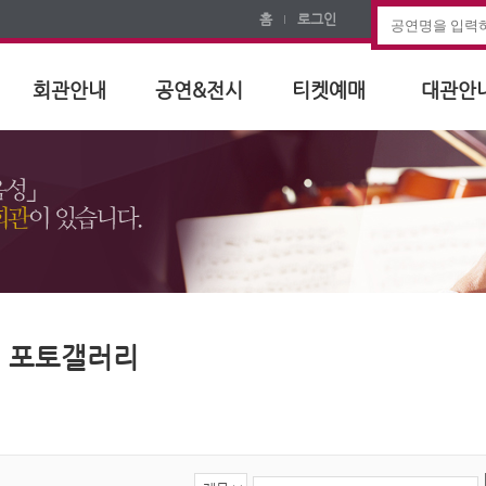
홈
로그인
회관안내
공연&전시
티켓예매
대관안
포토갤러리