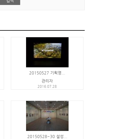
20150527 기획영...
관리자
2016.07.28
20150528~30 설성...