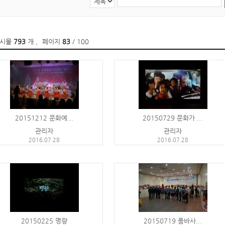
게시물
793
개
,
페이지
83
/ 100
20151212 문화예...
20150729 문화가 ...
관리자
관리자
2016.07.28
2016.07.28
20150225 명량
20150719 품바사...