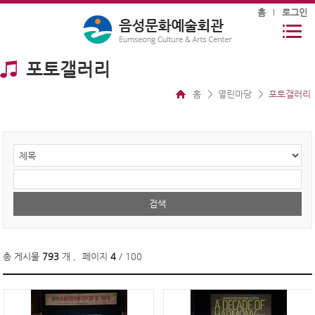
홈
로그인
포토갤러리
홈
열린마당
포토갤러리
총 게시물
793
개
,
페이지
4
/ 100