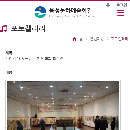
홈
로그인
포토갤러리
홈
열린마당
포토갤러리
제목
20171106 금왕 전통 민화회 회원전
내용