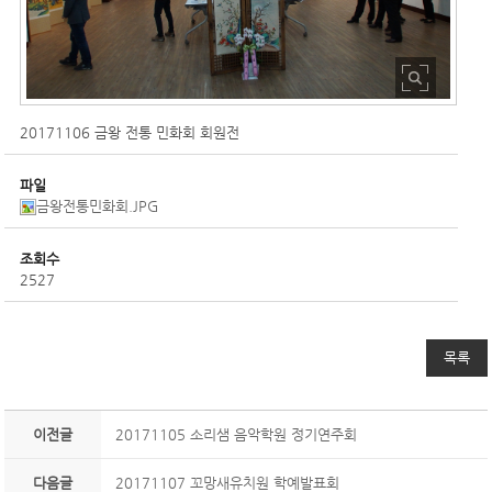
20171106 금왕 전통 민화회 회원전
파일
금왕전통민화회.JPG
조회수
2527
목록
이전글
20171105 소리샘 음악학원 정기연주회
다음글
20171107 꼬망새유치원 학예발표회