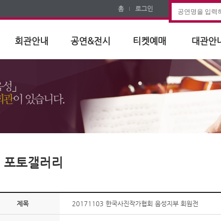
홈
로그인
회관안내
공연&전시
티켓예매
대관안
포토갤러리
제목
20171103 한국사진작가협회 음성지부 회원전