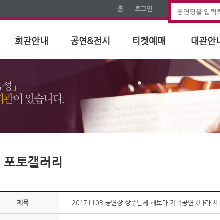
홈
로그인
회관안내
공연&전시
티켓예매
대관안
포토갤러리
제목
20171103 공연장 상주단체 해보마 기획공연 <나라 세