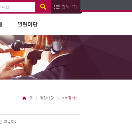
전체보기
내
열린마당
홈
열린마당
포토갤러리
운 호랑이>