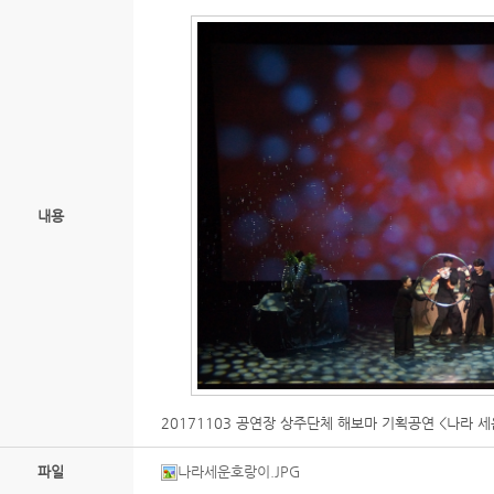
내용
20171103 공연장 상주단체 해보마 기획공연 <나라 세
파일
나라세운호랑이.JPG