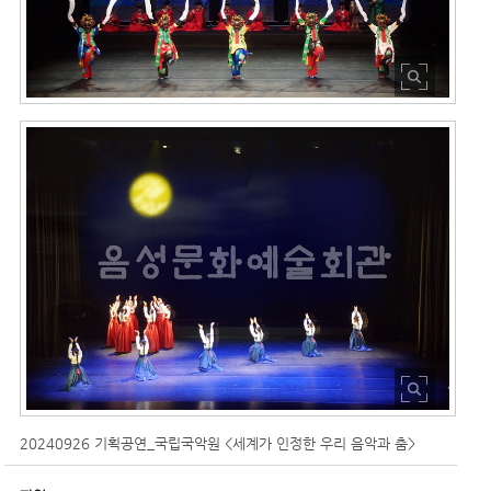
20240926 기획공연_국립국악원 <세계가 인정한 우리 음악과 춤>