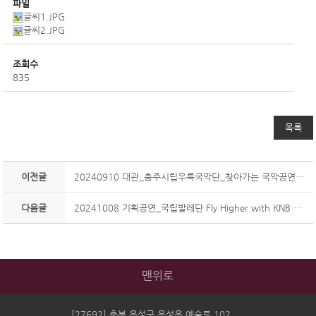
파일
글씨1.JPG
글씨2.JPG
조회수
835
목록
이전글
20240910 대관_충주시립우륵국악단_찾아가는 국악공연<깨비깨비 도깨비>
다음글
20241008 기획공연_국립발레단 Fly Higher with KNB <해설이 있는 전막발레 돈키호테>
맨위로
[27692] 충북 음성군 음성읍 예술로 102