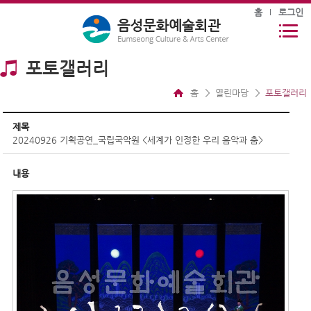
홈
로그인
포토갤러리
홈
열린마당
포토갤러리
제목
20240926 기획공연_국립국악원 <세계가 인정한 우리 음악과 춤>
내용