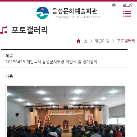
홈
로그인
포토갤러리
홈
열린마당
포토갤러리
제목
20150423 개인택시 음성군지부장 취임식 및 정기총회
내용