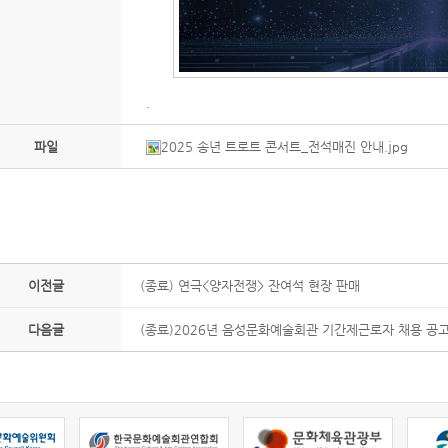
.
파일
2025 송년 트로트 콘서트_전석매진 안내.jpg
이전글
(종료) 연극<양자전쟁> 잔여석 현장 판매
다음글
(종료)2026년 음성문화예술회관 기간제근로자 채용 공고(