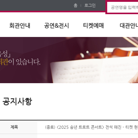
홈
로그인
회관안내
공연&전시
티켓예매
대관안
공지사항
제목
(종료) <2025 송년 트로트 콘서트> 전석 매진 - 티켓 