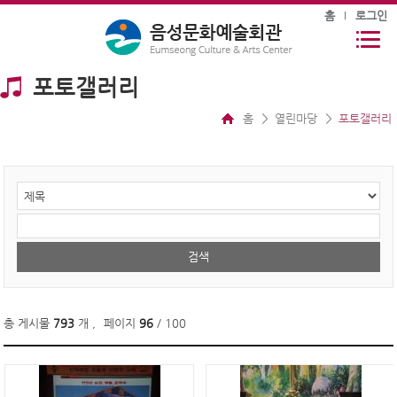
홈
로그인
포토갤러리
홈
열린마당
포토갤러리
총 게시물
793
개
,
페이지
96
/ 100