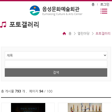
홈
로그인
포토갤러리
홈
열린마당
포토갤러리
총 게시물
793
개
,
페이지
94
/ 100