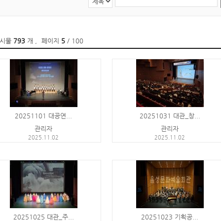
게시물
793
개
,
페이지
5
/ 100
20251101 대공연...
20251031 대관_창...
관리자
관리자
2025.11.02
2025.11.02
20251025 대관_주...
20251023 기획공...