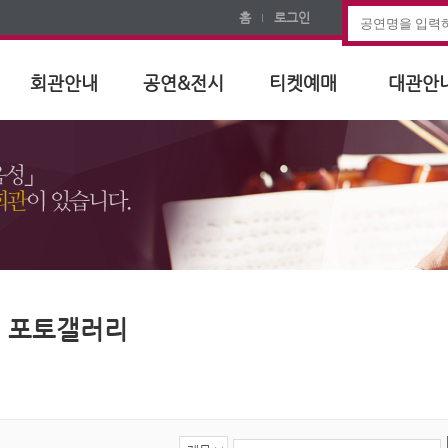
홈
로그인
회관안내
공연&전시
티켓예매
대관안
포토갤러리